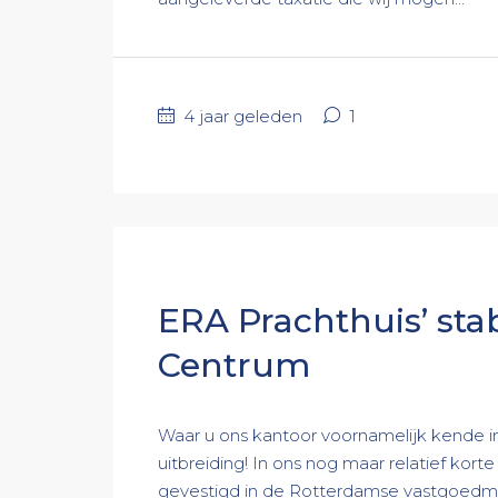
4 jaar geleden
1
ERA Prachthuis’ stab
Centrum
Waar u ons kantoor voornamelijk kende in
uitbreiding! In ons nog maar relatief kor
gevestigd in de Rotterdamse vastgoedma