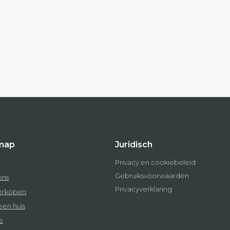
map
Juridisch
Privacy en cookiebeleid
Gebruiksvoorwaarden
ons
Privacyverklaring
verkopen
een huis
e