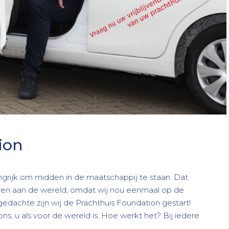
ion
ngrijk om midden in de maatschappij te staan. Dat
geven aan de wereld, omdat wij nou eenmaal op de
gedachte zijn wij de Prachthuis Foundation gestart!
, u als voor de wereld is. Hoe werkt het? Bij iedere