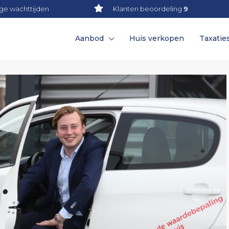
ge wachttijden
Klanten beoordeling
9
Aanbod
Huis verkopen
Taxatie