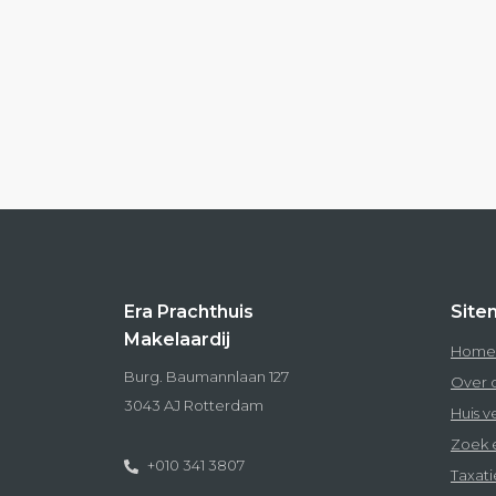
Era Prachthuis
Site
Makelaardij
Home
Burg. Baumannlaan 127
Over 
3043 AJ Rotterdam
Huis 
Zoek 
+010 341 3807
Taxati