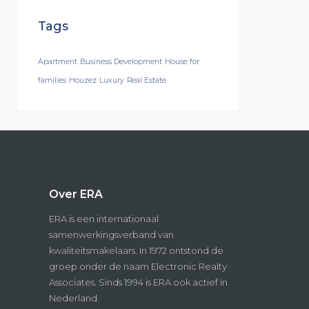
Tags
Apartment
Business Development
House for
families
Houzez
Luxury
Real Estate
Over ERA
ERA is een internationaal
samenwerkingsverband van
kwaliteitsmakelaars. In 1972 ontstond de
groep onder de naam Electronic Realty
Associates. Sinds 1994 is ERA ook actief in
Nederland.