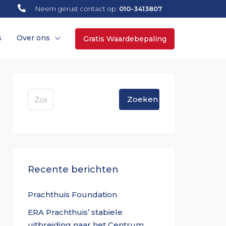
Neem gerust contact op:
010-3413807
s
Over ons
Gratis Waardebepaling
Zoeken
Recente berichten
Prachthuis Foundation
ERA Prachthuis’ stabiele
uitbreiding naar het Centrum