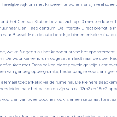
een heerlijke wijk om met kinderen te wonen. Er zijn veel spe
kend: het Centraal Station bevindt zich op 10 minuten lopen. D
lf uur naar Den Haag centrum. De Intercity Direct brengt je 
en naar Brussel. Met de auto bereik je binnen enkele minuten
tree, welke fungeert als het knooppunt van het apparteme
ndom. De woonkamer is ruim opgezet en leidt naar de open k
eefkeuken met Frans balkon biedt geweldige vrije zicht over
orzien van genoeg opbergruimte, hedendaagse voorzieningen 
allemaal toegankelijk via de ruime hal. De kleinere slaapkam
rs leiden naar het balkon en zijn van ca. 12m2 en 18m2 oppe
s voorzien van twee douches, ook is er een separaat toilet a
on in de keuken, ook voorzien van een bescheiden balkon aan