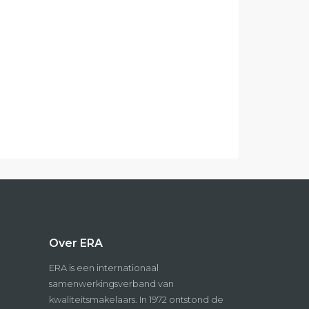
Over ERA
ERA is een internationaal
samenwerkingsverband van
kwaliteitsmakelaars. In 1972 ontstond de