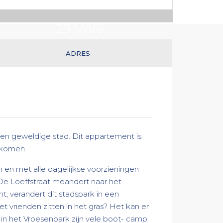
29 More
ADRES
n een geweldige stad. Dit appartement is
nkomen.
n en met alle dagelijkse voorzieningen
. De Loeffstraat meandert naar het
, verandert dit stadspark in een
et vrienden zitten in het gras? Het kan er
, in het Vroesenpark zijn vele boot- camp