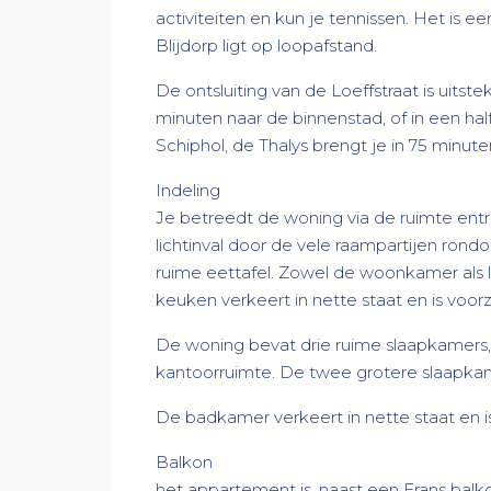
activiteiten en kun je tennissen. Het is 
Blijdorp ligt op loopafstand.
De ontsluiting van de Loeffstraat is uitste
minuten naar de binnenstad, of in een ha
Schiphol, de Thalys brengt je in 75 minut
Indeling
Je betreedt de woning via de ruimte en
lichtinval door de vele raampartijen ro
ruime eettafel. Zowel de woonkamer als l
keuken verkeert in nette staat en is vo
De woning bevat drie ruime slaapkamers, 
kantoorruimte. De twee grotere slaapkame
De badkamer verkeert in nette staat en i
Balkon
het appartement is, naast een Frans balk