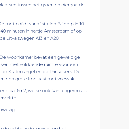
elplaatsen tussen het groen en diergaarde
e metro rijdt vanaf station Blijdorp in 10
in 40 minuten in hartje Amsterdam of op
 de uitvalswegen A13 en A20.
nt. De woonkamer bevat een geweldige
euken met voldoende ruimte voor een
 de Statensingel en de Prinsekerk. De
en een grote koelkast met vriesvak.
er is ca. 6m2, welke ook kan fungeren als
rvlakte.
anwezig.
 de achterzijde, gericht op het