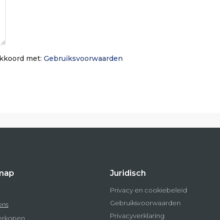
 akkoord met:
Gebruiksvoorwaarden
map
Juridisch
Privacy en cookiebeleid
Gebruiksvoorwaarden
ons
Privacyverklaring
verkopen