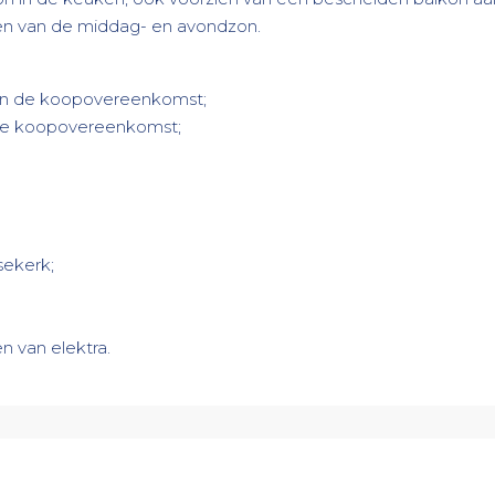
ten van de middag- en avondzon.
 in de koopovereenkomst;
 de koopovereenkomst;
nsekerk;
n van elektra.