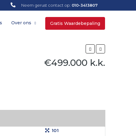
Neem gerust contact op:
010-3413807
s
Over ons
Gratis Waardebepaling
€499.000 k.k.
101