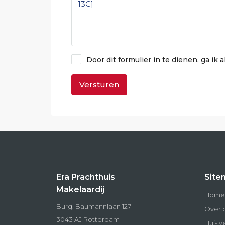
Door dit formulier in te dienen, ga ik
Versturen
Era Prachthuis
Site
Makelaardij
Home
Burg. Baumannlaan 127
Over 
3043 AJ Rotterdam
Huis 