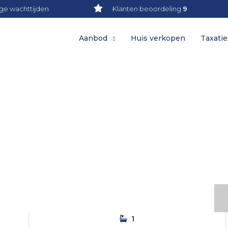
ge wachttijden
Klanten beoordeling
9
Aanbod
Huis verkopen
Taxatie
1