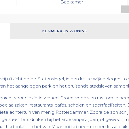
Badkamer
KENMERKEN WONING
vrij uitzicht op de Statensingel, in een leuke wijk gelegen i
 van het aangelegen park en het bruisende stadsleven same
 garant voor plezierig wonen. Groen, vogels en rust om je hee
peciaalzaken, restaurants, cafés, scholen en sportfaciliteiten
te achtertuin van menig Rotterdammer. Zodra de zon schijnt
ige sfeer. Iets drinken bij het Vroesenpaviljoen, of gewoon m
naar hartenlust. In het van Maanenbad neem je een frisse duik