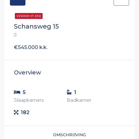
VERKOCHT (OV)
Schansweg 15
€545.000 k.k.
Overview
5
1
Slaapkamers
Badkamer
182
OMSCHRIJVING