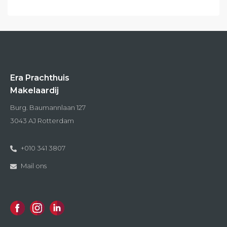
Era Prachthuis
Makelaardij
Burg. Baumannlaan 127
3043 AJ Rotterdam
+010 341 3807
Mail ons