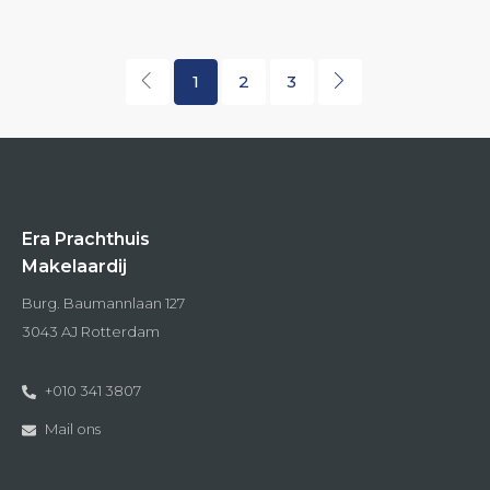
1
2
3
Era Prachthuis
Makelaardij
Burg. Baumannlaan 127
3043 AJ Rotterdam
+010 341 3807
Mail ons