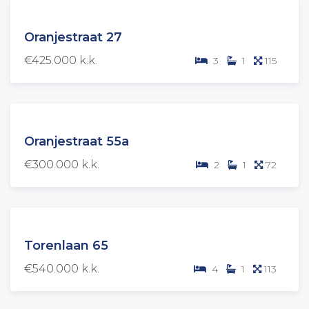
VERKOCHT
Oranjestraat 27
€425.000 k.k.
3
1
115
VERKOCHT
Oranjestraat 55a
(OV)
€300.000 k.k.
2
1
72
VERKOCHT
Torenlaan 65
(OV)
€540.000 k.k.
4
1
113