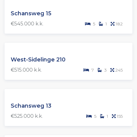
VERKOCHT
Schansweg 15
(OV)
€545.000 k.k.
5
1
182
VERKOCHT
West-Sidelinge 210
(OV)
€515.000 k.k.
7
3
245
VERKOCHT
Schansweg 13
(OV)
€525.000 k.k.
5
1
155