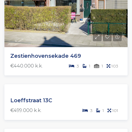
Zestienhovensekade 469
€440.000 k.k.
3
1
1
103
BESCHIKBAAR
Loeffstraat 13C
€499.000 k.k.
3
1
101