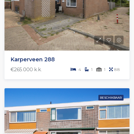
Karperveen 288
€265.000 k.k.
4
1
1
88
BESCHIKBAAR