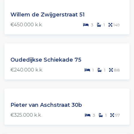
VERKOCHT
Willem de Zwijgerstraat 51
(OV)
€450.000 k.k.
3
1
149
BESCHIKBAAR
Oudedijkse Schiekade 75
€240.000 k.k.
1
1
88
VERKOCHT
Pieter van Aschstraat 30b
(OV)
€325.000 k.k.
3
1
97